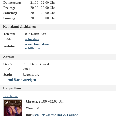
Donnerstag:
21.00 - 02.00 Uhr
Freitag:
20.00 - 02.00 Uhr
Samstag:
20.00 - 02.00 Uhr
Sonntag:
20.00 - 00.00 Uhr
Kontaktmöglichkeiten
Telefon:
0941/56998361
E-Mail:
schreiben
www.classic-bar-
Website:
schiller.de
Adresse
Straße:
Rote-Stern-Gasse 4
PLZ:
93047
Stadt:
Regensburg
Auf Karte anzeigen
Happy Hour
Bierbörse
Uhrzeit:
21:00 - 02:00 Uhr
Wann:
Mi
Bar:
Schiller Classic Bar & Lounge