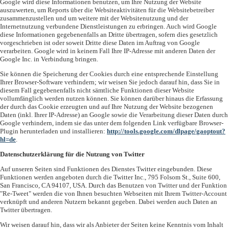
Google wird diese Informationen benutzen, um Ihre Nutzung der Website
auszuwerten, um Reports über die Websiteaktivitäten für die Websitebetreiber
zusammenzustellen und um weitere mit der Websitenutzung und der
Internetnutzung verbundene Dienstleistungen zu erbringen. Auch wird Google
diese Informationen gegebenenfalls an Dritte übertragen, sofern dies gesetzlich
vorgeschrieben ist oder soweit Dritte diese Daten im Auftrag von Google
verarbeiten. Google wird in keinem Fall Ihre IP-Adresse mit anderen Daten der
Google Inc. in Verbindung bringen.
Sie können die Speicherung der Cookies durch eine entsprechende Einstellung
Ihrer Browser-Software verhindern; wir weisen Sie jedoch darauf hin, dass Sie in
diesem Fall gegebenenfalls nicht sämtliche Funktionen dieser Website
vollumfänglich werden nutzen können. Sie können darüber hinaus die Erfassung
der durch das Cookie erzeugten und auf Ihre Nutzung der Website bezogenen
Daten (inkl. Ihrer IP-Adresse) an Google sowie die Verarbeitung dieser Daten durch
Google verhindern, indem sie das unter dem folgenden Link verfügbare Browser-
Plugin herunterladen und installieren:
http://tools.google.com/dlpage/gaoptout?
hl=de
.
Datenschutzerklärung für die Nutzung von Twitter
Auf unseren Seiten sind Funktionen des Dienstes Twitter eingebunden. Diese
Funktionen werden angeboten durch die Twitter Inc., 795 Folsom St., Suite 600,
San Francisco, CA 94107, USA. Durch das Benutzen von Twitter und der Funktion
"Re-Tweet" werden die von Ihnen besuchten Webseiten mit Ihrem Twitter-Account
verknüpft und anderen Nutzern bekannt gegeben. Dabei werden auch Daten an
Twitter übertragen.
Wir weisen darauf hin, dass wir als Anbieter der Seiten keine Kenntnis vom Inhalt