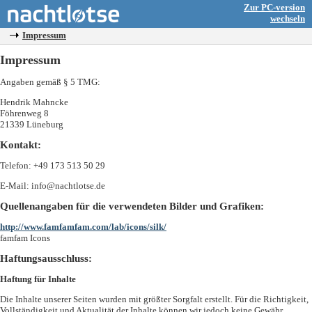
Zur PC-version
wechseln
Impressum
Impressum
Angaben gemäß § 5 TMG:
Hendrik Mahncke
Föhrenweg 8
21339 Lüneburg
Kontakt:
Telefon: +49 173 513 50 29
E-Mail: info@nachtlotse.de
Quellenangaben für die verwendeten Bilder und Grafiken:
http://www.famfamfam.com/lab/icons/silk/
famfam Icons
Haftungsausschluss:
Haftung für Inhalte
Die Inhalte unserer Seiten wurden mit größter Sorgfalt erstellt. Für die Richtigkeit,
Vollständigkeit und Aktualität der Inhalte können wir jedoch keine Gewähr