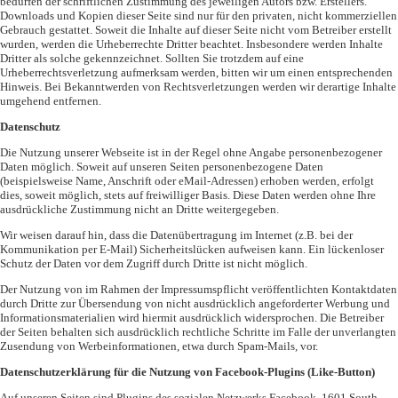
bedürfen der schriftlichen Zustimmung des jeweiligen Autors bzw. Erstellers.
Downloads und Kopien dieser Seite sind nur für den privaten, nicht kommerziellen
Gebrauch gestattet. Soweit die Inhalte auf dieser Seite nicht vom Betreiber erstellt
wurden, werden die Urheberrechte Dritter beachtet. Insbesondere werden Inhalte
Dritter als solche gekennzeichnet. Sollten Sie trotzdem auf eine
Urheberrechtsverletzung aufmerksam werden, bitten wir um einen entsprechenden
Hinweis. Bei Bekanntwerden von Rechtsverletzungen werden wir derartige Inhalte
umgehend entfernen.
Datenschutz
Die Nutzung unserer Webseite ist in der Regel ohne Angabe personenbezogener
Daten möglich. Soweit auf unseren Seiten personenbezogene Daten
(beispielsweise Name, Anschrift oder eMail-Adressen) erhoben werden, erfolgt
dies, soweit möglich, stets auf freiwilliger Basis. Diese Daten werden ohne Ihre
ausdrückliche Zustimmung nicht an Dritte weitergegeben.
Wir weisen darauf hin, dass die Datenübertragung im Internet (z.B. bei der
Kommunikation per E-Mail) Sicherheitslücken aufweisen kann. Ein lückenloser
Schutz der Daten vor dem Zugriff durch Dritte ist nicht möglich.
Der Nutzung von im Rahmen der Impressumspflicht veröffentlichten Kontaktdaten
durch Dritte zur Übersendung von nicht ausdrücklich angeforderter Werbung und
Informationsmaterialien wird hiermit ausdrücklich widersprochen. Die Betreiber
der Seiten behalten sich ausdrücklich rechtliche Schritte im Falle der unverlangten
Zusendung von Werbeinformationen, etwa durch Spam-Mails, vor.
Datenschutzerklärung für die Nutzung von Facebook-Plugins (Like-Button)
Auf unseren Seiten sind Plugins des sozialen Netzwerks Facebook, 1601 South