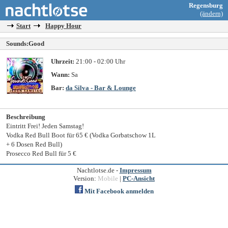
Regensburg
(ändern)
Start
Happy Hour
Sounds:Good
Uhrzeit:
21:00 - 02:00 Uhr
Wann:
Sa
Bar:
da Silva - Bar & Lounge
Beschreibung
Eintritt Frei! Jeden Samstag!
Vodka Red Bull Boot für 65 € (Vodka Gorbatschow 1L
+ 6 Dosen Red Bull)
Prosecco Red Bull für 5 €
Nachtlotse.de -
Impressum
Version:
Mobile
|
PC-Ansicht
Mit Facebook anmelden