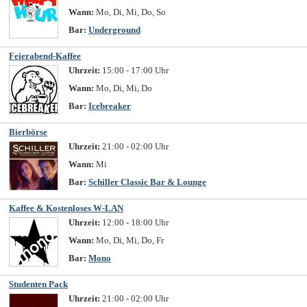
Wann:
Mo, Di, Mi, Do, So
Bar:
Underground
Feierabend-Kaffee
Uhrzeit:
15:00 - 17:00 Uhr
Wann:
Mo, Di, Mi, Do
Bar:
Icebreaker
Bierbörse
Uhrzeit:
21:00 - 02:00 Uhr
Wann:
Mi
Bar:
Schiller Classic Bar & Lounge
Kaffee & Kostenloses W-LAN
Uhrzeit:
12:00 - 18:00 Uhr
Wann:
Mo, Di, Mi, Do, Fr
Bar:
Mono
Studenten Pack
Uhrzeit:
21:00 - 02:00 Uhr