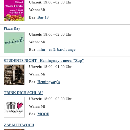
Uhrzeit:
19:00 - 02:00 Uhr
Wann:
Mi
Bar:
Bar 13
Pizza Day
Uhrzeit:
18:00 - 02:00 Uhr
Wann:
Mi
Bar:
mint – café, bar, lounge
STUDENTS NIGHT - Hemingway's meets "Zap"
Uhrzeit:
18:00 - 01:00 Uhr
Wann:
Mi
Bar:
Hemingway's
TRINK DICH SCHLAU
Uhrzeit:
18:00 - 02:00 Uhr
Wann:
Mi
Bar:
MOOD
ZAP MITTWOCH