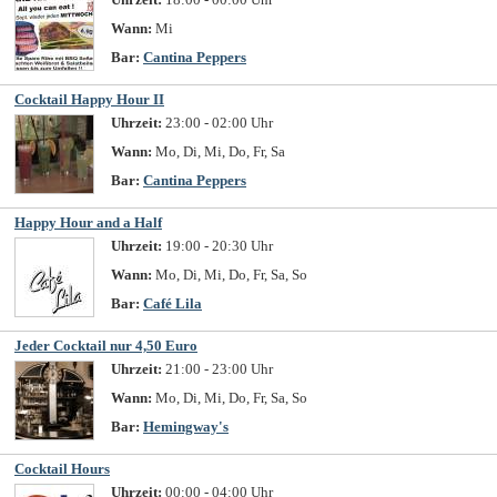
Wann:
Mi
Bar:
Cantina Peppers
Cocktail Happy Hour II
Uhrzeit:
23:00 - 02:00 Uhr
Wann:
Mo, Di, Mi, Do, Fr, Sa
Bar:
Cantina Peppers
Happy Hour and a Half
Uhrzeit:
19:00 - 20:30 Uhr
Wann:
Mo, Di, Mi, Do, Fr, Sa, So
Bar:
Café Lila
Jeder Cocktail nur 4,50 Euro
Uhrzeit:
21:00 - 23:00 Uhr
Wann:
Mo, Di, Mi, Do, Fr, Sa, So
Bar:
Hemingway's
Cocktail Hours
Uhrzeit:
00:00 - 04:00 Uhr