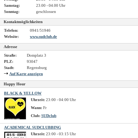
Samstag:
23.00 - 04.00 Uhr
Sonntag:
geschlossen
Kontaktmöglichkeiten
Telefon:
0941/51946
Website:
www.sudclub.de
Adresse
Straße:
Domplatz 3
PLZ:
93047
Stadt:
Regensburg
Auf Karte anzeigen
Happy Hour
BLACK & YELLOW
Uhrzeit:
23:00 - 04:00 Uhr
Wann:
Fr
Club:
SUDclub
ACADEMICAL SUDCLUBBING
Uhrzeit:
23:00 - 03:15 Uhr