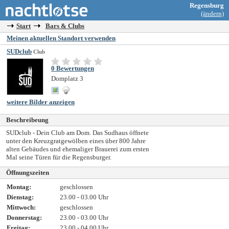
Regensburg
(ändern)
Start
Bars & Clubs
Meinen aktuellen Standort verwenden
SUDclub
Club
0 Bewertungen
Domplatz 3
weitere Bilder anzeigen
Beschreibeung
SUDclub - Dein Club am Dom. Das Sudhaus öffnete
unter den Kreuzgratgewölben eines über 800 Jahre
alten Gebäudes und ehemaliger Brauerei zum ersten
Mal seine Türen für die Regensburger.
Öffnungszeiten
Montag:
geschlossen
Dienstag:
23.00 - 03.00 Uhr
Mittwoch:
geschlossen
Donnerstag:
23.00 - 03.00 Uhr
Freitag:
23.00 - 04.00 Uhr