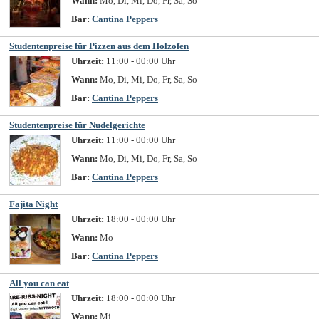
Wann:
Mo, Di, Mi, Do, Fr, Sa, So
Bar:
Cantina Peppers
Studentenpreise für Pizzen aus dem Holzofen
Uhrzeit:
11:00 - 00:00 Uhr
Wann:
Mo, Di, Mi, Do, Fr, Sa, So
Bar:
Cantina Peppers
Studentenpreise für Nudelgerichte
Uhrzeit:
11:00 - 00:00 Uhr
Wann:
Mo, Di, Mi, Do, Fr, Sa, So
Bar:
Cantina Peppers
Fajita Night
Uhrzeit:
18:00 - 00:00 Uhr
Wann:
Mo
Bar:
Cantina Peppers
All you can eat
Uhrzeit:
18:00 - 00:00 Uhr
Wann:
Mi